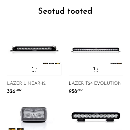
Seotud tooted
LAZER LINEAR-12
LAZER T24 EVOLUTION
326
958
.40
.80
€
€