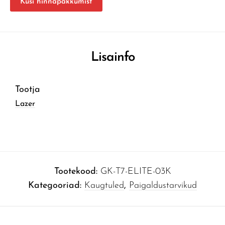
Küsi hinnapakkumist
Lisainfo
Tootja
Lazer
Tootekood:
GK-T7-ELITE-03K
Kategooriad:
Kaugtuled
,
Paigaldustarvikud