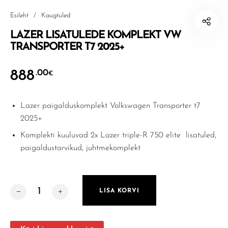
Esileht
/
Kaugtuled
LAZER LISATULEDE KOMPLEKT VW
TRANSPORTER T7 2025+
888
.00
€
Lazer paigalduskomplekt Volkswagen Transporter t7
2025+
Komplekti kuuluvad 2x Lazer triple-R 750 elite lisatuled,
paigaldustarvikud, juhtmekomplekt
LAZER LISATULEDE KOMPLEKT VW TRANSPORTER T7 
LISA KORVI