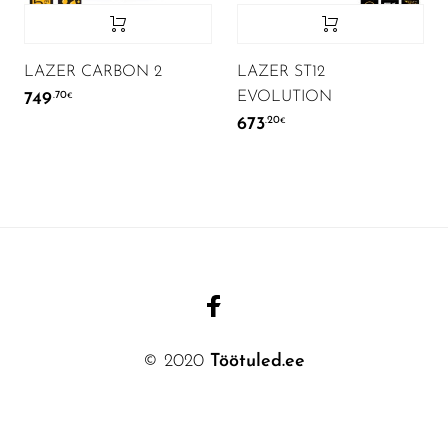
LAZER CARBON 2
LAZER ST12
EVOLUTION
749
.70
€
673
.20
€
© 2020
Töötuled.ee