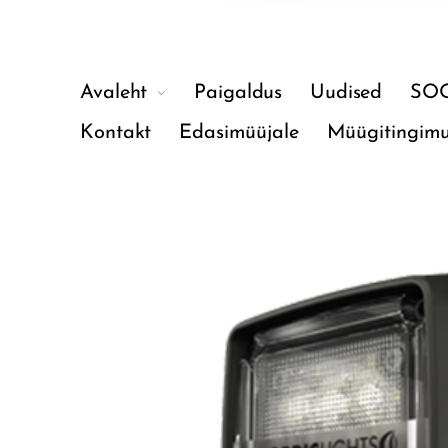
Avaleht
Paigaldus
Uudised
SO
Kontakt
Edasimüüjale
Müügitingim