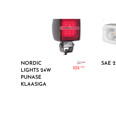
Lisa Korvi
Algne hind oli:
NORDIC
SAE 
.30
117
€
105
.57
€
LIGHTS 24W
Current price i
PUNASE
KLAASIGA