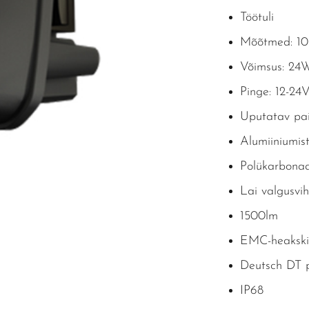
Töötuli
Mõõtmed: 1
Võimsus: 24
Pinge: 12-24
Uputatav pa
Alumiiniumis
Polükarbonaa
Lai valgusvi
1500lm
EMC-heakskii
Deutsch DT p
IP68