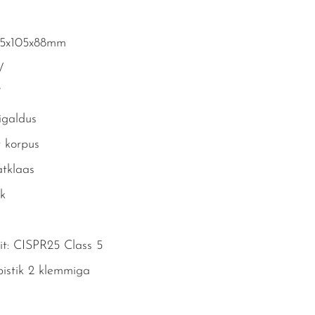
05x105x88mm
W
V
igaldus
t korpus
tklaas
hk
t: CISPR25 Class 5
istik 2 klemmiga