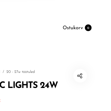
Ostukorv
0
d
/
20 - 27w töötuled
C LIGHTS 24W
d oli: 126.48€.
Current price is: 113.83€.
€