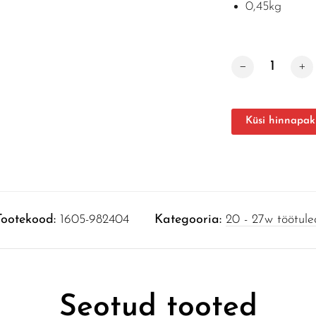
0,45kg
NORDIC LIGHT
Küsi hinnapak
Tootekood:
1605-982404
Kategooria:
20 - 27w töötule
Seotud tooted