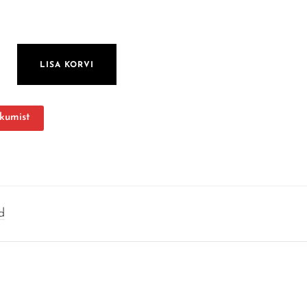
S 24W kogus
LISA KORVI
kumist
d