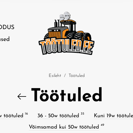
ODUS
used
Esileht
/
Töötuled
Töötuled
16
35
w töötuled
36 - 50w töötuled
Kuni 19w töötul
49
Võimsamad kui 50w töötuled