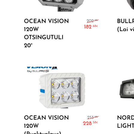
Lisa Korvi
Algne hind oli
OCEAN VISION
BULL
.98
202
€
182
.68
€
120W
(Lai v
Current price i
OTSINGUTULI
20°
Lisa Korvi
Algne hind oli
OCEAN VISION
NORD
.98
253
€
228
.58
€
120W
LIGH
Current price 