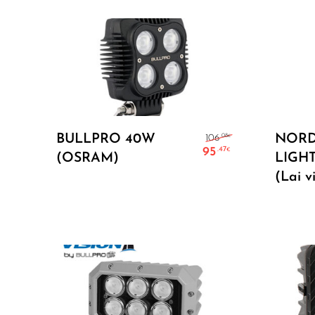
Lisa Korvi
Algne hind oli
BULLPRO 40W
NORD
.08
106
€
95
.47
€
(OSRAM)
LIGHT
Current price 
(Lai v