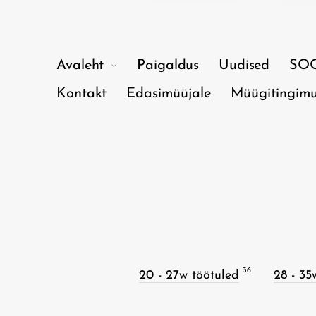
Avaleht
Paigaldus
Uudised
SO
Kontakt
Edasimüüjale
Müügitingim
36
20 - 27w töötuled
28 - 35