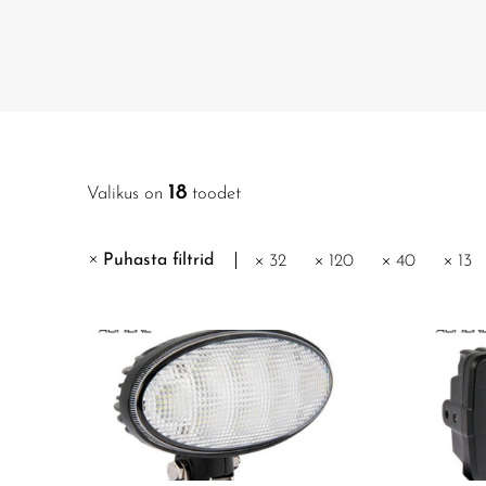
18
Valikus on
toodet
Puhasta filtrid
32
120
40
13