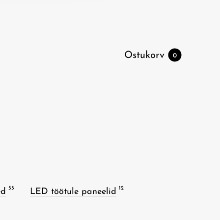
Ostukorv
0
33
12
ed
LED töötule paneelid