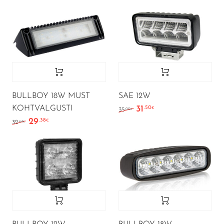
BULLBOY 18W MUST
SAE 12W
KOHTVALGUSTI
31
.50
Algne hind oli: 35.00€.
Current price is: 31
€
.00
35
€
29
.38
Algne hind oli: 32.64€.
Current price is: 29.38€.
€
.64
32
€