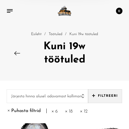
0
Esileht
/
Töötuled
/
Kuni 19w töötuled
Kuni 19w
töötuled
Järjesta hinna alusel: odavamast kallimani
FILTREERI
Puhasta filtrid
6
18
12