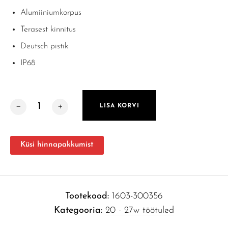
Alumiiniumkorpus
Terasest kinnitus
Deutsch pistik
IP68
SAE 27W kogus
LISA KORVI
Küsi hinnapakkumist
Tootekood:
1603-300356
Kategooria:
20 - 27w töötuled