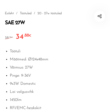
Esileht
/
Töötuled
/
20 - 27w töötuled
SAE 27W
34
.88
Algne hind oli: 38.76€.
Current price is: 34.88€.
€
38
.76
€
Töötuli
Mõõtmed: Ø124x48mm
Võimsus: 27W
Pinge: 9-36V
9x3W Domestic
Lai valgusvihk
1450lm
RFI/EMC-heakskiit